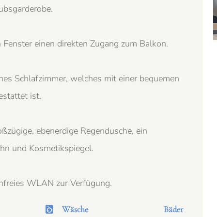
aubsgarderobe.
 Fenster einen direkten Zugang zum Balkon.
E
eines Schlafzimmer, welches mit einer bequemen
tattet ist.
A
oßzügige, ebenerdige Regendusche, ein
öhn und Kosmetikspiegel.
V
enfreies WLAN zur Verfügung.
Wäsche
Bäder